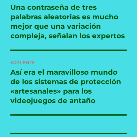
de
Una contraseña de tres
Entrada
anterior:
palabras aleatorias es mucho
entradas
mejor que una variación
compleja, señalan los expertos
SIGUIENTE
Así era el maravilloso mundo
Entrada
siguiente:
de los sistemas de protección
«artesanales» para los
videojuegos de antaño