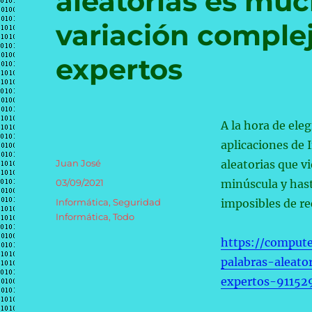
aleatorias es mu
variación complej
expertos
A la hora de ele
aplicaciones de 
Autor
Juan José
aleatorias que v
Publicado
03/09/2021
minúscula y has
el
Categorías
Informática
,
Seguridad
imposibles de re
Informática
,
Todo
https://compute
palabras-aleat
expertos-91152