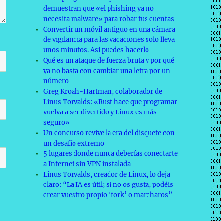
demuestran que «el phishing ya no
necesita malware» para robar tus cuentas
Convertir un móvil antiguo en una cámara
de vigilancia para las vacaciones solo lleva
unos minutos. Así puedes hacerlo
Qué es un ataque de fuerza bruta y por qué
ya no basta con cambiar una letra por un
número
Greg Kroah-Hartman, colaborador de
Linus Torvalds: «Rust hace que programar
vuelva a ser divertido y Linux es más
seguro»
Un concurso revive la era del disquete con
un desafío extremo
5 lugares donde nunca deberías conectarte
a Internet sin VPN instalada
Linus Torvalds, creador de Linux, lo deja
claro: “La IA es útil; si no os gusta, podéis
crear vuestro propio ‘fork’ o marcharos”