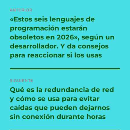
Navegación
ANTERIOR
de
«Estos seis lenguajes de
Entrada
anterior:
programación estarán
entradas
obsoletos en 2026», según un
desarrollador. Y da consejos
para reaccionar si los usas
SIGUIENTE
Qué es la redundancia de red
Entrada
siguiente:
y cómo se usa para evitar
caídas que pueden dejarnos
sin conexión durante horas