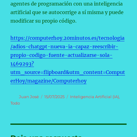
agentes de programación con una inteligencia
artificial que se autocorrige a sí misma y puede
modificar su propio código.
https://computerhoy.20minutos.es/tecnologia
/adios-chatgpt-nueva-ia-capaz-reescribir-
propio-codigo-fuente-actualizarse-sola-
1469293?
utm_source=flipboard&utm_content=Comput
erHoy/magazine/Computerhoy
Autor
Publicado
Categorías
Juan José
15/07/2025
Inteligencia Artificial (IA)
,
el
Todo