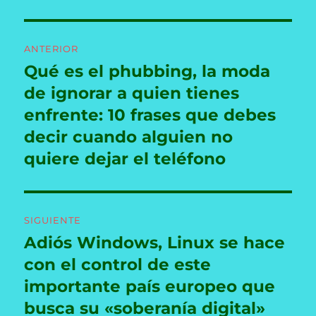
Navegación
ANTERIOR
de
Qué es el phubbing, la moda
Entrada
anterior:
de ignorar a quien tienes
entradas
enfrente: 10 frases que debes
decir cuando alguien no
quiere dejar el teléfono
SIGUIENTE
Adiós Windows, Linux se hace
Entrada
siguiente:
con el control de este
importante país europeo que
busca su «soberanía digital»