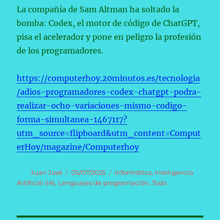
La compañía de Sam Altman ha soltado la
bomba: Codex, el motor de código de ChatGPT,
pisa el acelerador y pone en peligro la profesión
de los programadores.
https://computerhoy.20minutos.es/tecnologia
/adios-programadores-codex-chatgpt-podra-
realizar-ocho-variaciones-mismo-codigo-
forma-simultanea-1467117?
utm_source=flipboard&utm_content=Comput
erHoy/magazine/Computerhoy
Autor
Publicado
Categorías
Juan José
05/07/2025
Informática
,
Inteligencia
el
Artificial (IA)
,
Lenguajes de programación
,
Todo