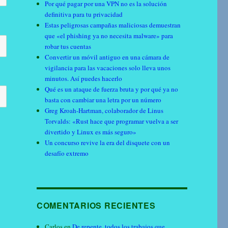
Por qué pagar por una VPN no es la solución
definitiva para tu privacidad
Estas peligrosas campañas maliciosas demuestran
que «el phishing ya no necesita malware» para
robar tus cuentas
Convertir un móvil antiguo en una cámara de
vigilancia para las vacaciones solo lleva unos
minutos. Así puedes hacerlo
Qué es un ataque de fuerza bruta y por qué ya no
basta con cambiar una letra por un número
Greg Kroah-Hartman, colaborador de Linus
Torvalds: «Rust hace que programar vuelva a ser
divertido y Linux es más seguro»
Un concurso revive la era del disquete con un
desafío extremo
COMENTARIOS RECIENTES
Carlos
en
De repente, todos los trabajos que