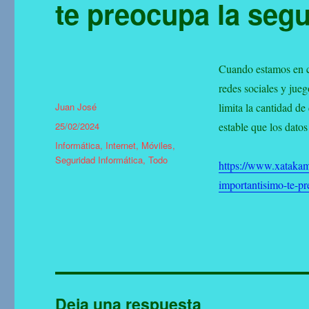
te preocupa la seg
Cuando estamos en ca
redes sociales y jue
Autor
Juan José
limita la cantidad d
Publicado
25/02/2024
estable que los datos
el
Categorías
Informática
,
Internet
,
Móviles
,
Seguridad Informática
,
Todo
https://www.xatakamo
importantisimo-te-p
Deja una respuesta