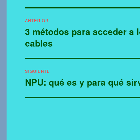
Navegación
ANTERIOR
de
3 métodos para acceder a l
Entrada
anterior:
entradas
cables
SIGUIENTE
NPU: qué es y para qué sir
Entrada
siguiente: