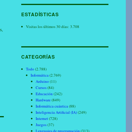
ESTADÍSTICAS
Visitas los últimos 30 días:
3.708
s,
CATEGORÍAS
Todo
(2.788)
Informática
(2.769)
Arduino
(11)
Cursos
(84)
Educación
(242)
Hardware
(849)
Informática cuántica
(88)
Inteligencia Artificial (IA)
(249)
Internet
(728)
Juegos
(37)
Lenguajes de programación
(313)