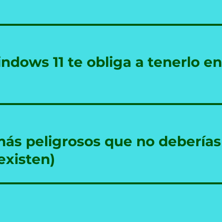
dows 11 te obliga a tenerlo e
ás peligrosos que no deberías
existen)