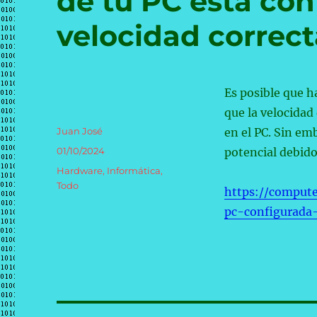
de tu PC está con
velocidad correct
Es posible que 
que la velocidad
Autor
Juan José
en el PC. Sin e
Publicado
01/10/2024
potencial debido
el
Categorías
Hardware
,
Informática
,
Todo
https://comput
pc-configurada-