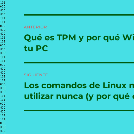
Navegación
ANTERIOR
de
Qué es TPM y por qué Win
Entrada
anterior:
entradas
tu PC
SIGUIENTE
Los comandos de Linux m
Entrada
siguiente:
utilizar nunca (y por qué 