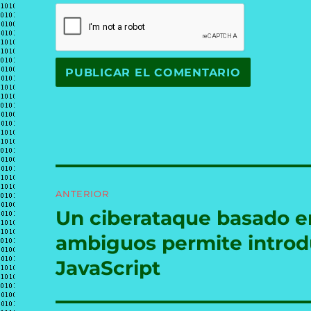
Navegación
ANTERIOR
de
Un ciberataque basado en
Entrada
anterior:
entradas
ambiguos permite introdu
JavaScript