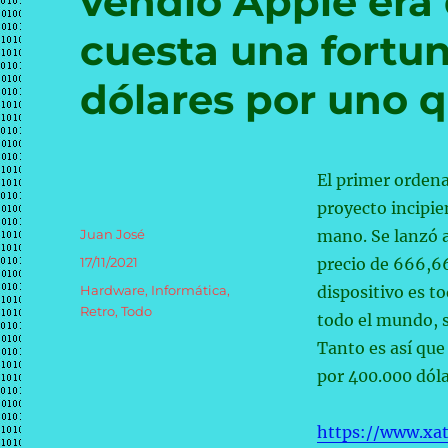
vendió Apple era
cuesta una fortu
dólares por uno 
El primer ordena
proyecto incipie
Autor
Juan José
mano. Se lanzó 
Publicado
17/11/2021
precio de 666,66
el
Categorías
Hardware
,
Informática
,
dispositivo es t
Retro
,
Todo
todo el mundo, s
Tanto es así que
por 400.000 dóla
https://www.xa