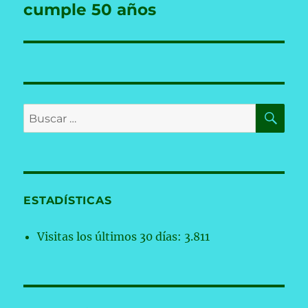
cumple 50 años
BU
Buscar
por:
ESTADÍSTICAS
Visitas los últimos 30 días:
3.811