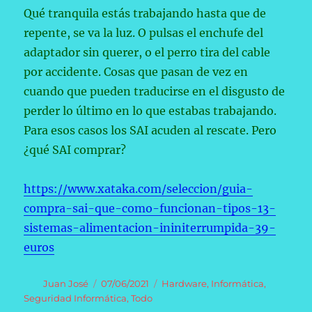
Qué tranquila estás trabajando hasta que de
repente, se va la luz. O pulsas el enchufe del
adaptador sin querer, o el perro tira del cable
por accidente. Cosas que pasan de vez en
cuando que pueden traducirse en el disgusto de
perder lo último en lo que estabas trabajando.
Para esos casos los SAI acuden al rescate. Pero
¿qué SAI comprar?
https://www.xataka.com/seleccion/guia-
compra-sai-que-como-funcionan-tipos-13-
sistemas-alimentacion-ininiterrumpida-39-
euros
Autor
Publicado
Categorías
Juan José
07/06/2021
Hardware
,
Informática
,
el
Seguridad Informática
,
Todo