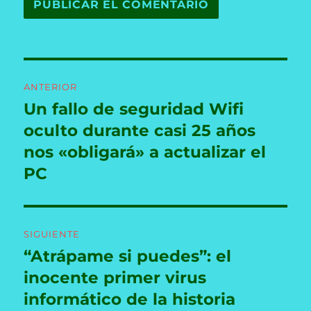
Navegación
ANTERIOR
de
Un fallo de seguridad Wifi
Entrada
anterior:
oculto durante casi 25 años
entradas
nos «obligará» a actualizar el
PC
SIGUIENTE
“Atrápame si puedes”: el
Entrada
siguiente:
inocente primer virus
informático de la historia