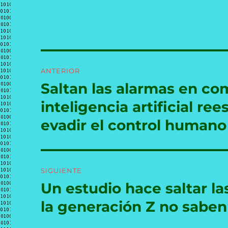
Navegación
ANTERIOR
de
Saltan las alarmas en co
Entrada
anterior:
entradas
inteligencia artificial re
evadir el control humano
SIGUIENTE
Un estudio hace saltar l
Entrada
siguiente:
la generación Z no saben 