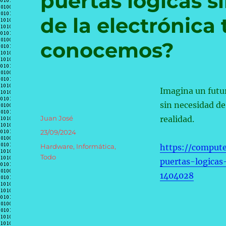
puertas lógicas si
de la electrónica 
conocemos?
Imagina un futuro
sin necesidad de
Autor
Juan José
realidad.
Publicado
23/09/2024
el
Categorías
Hardware
,
Informática
,
https://compute
Todo
puertas-logicas
1404028