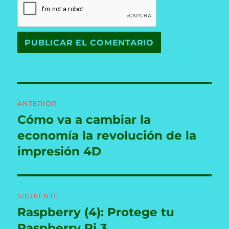
Navegación
ANTERIOR
de
Cómo va a cambiar la
Entrada
anterior:
economía la revolución de la
entradas
impresión 4D
SIGUIENTE
Raspberry (4): Protege tu
Entrada
siguiente:
Raspberry Pi 3