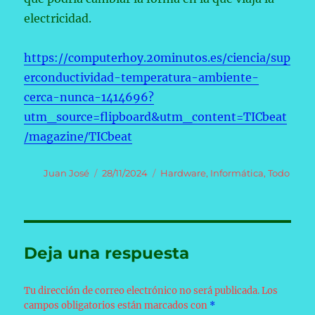
electricidad.
https://computerhoy.20minutos.es/ciencia/sup
erconductividad-temperatura-ambiente-
cerca-nunca-1414696?
utm_source=flipboard&utm_content=TICbeat
/magazine/TICbeat
Autor
Publicado
Categorías
Juan José
28/11/2024
Hardware
,
Informática
,
Todo
el
Deja una respuesta
Tu dirección de correo electrónico no será publicada.
Los
campos obligatorios están marcados con
*