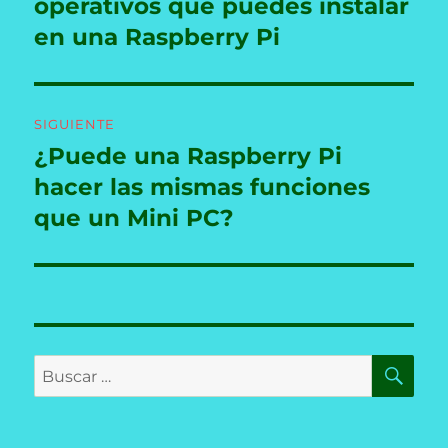
anterior:
operativos que puedes instalar
entradas
en una Raspberry Pi
SIGUIENTE
¿Puede una Raspberry Pi
Entrada
siguiente:
hacer las mismas funciones
que un Mini PC?
BU
Buscar
por: