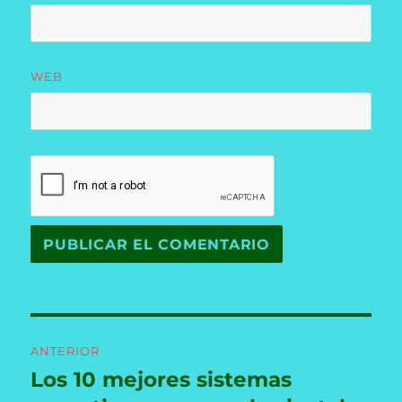
WEB
Navegación
ANTERIOR
de
Los 10 mejores sistemas
Entrada