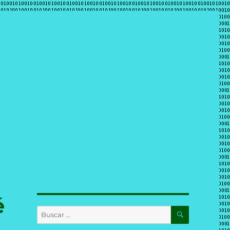
é
BUSCAR
Buscar
por: