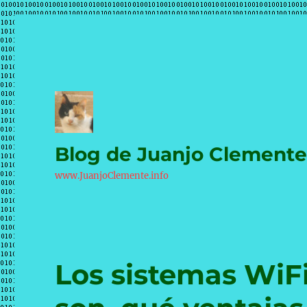
Blog de Juanjo Clement
www.JuanjoClemente.info
Los sistemas WiF