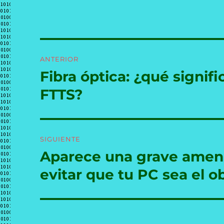
Navegación
ANTERIOR
de
Fibra óptica: ¿qué signifi
Entrada
anterior:
entradas
FTTS?
SIGUIENTE
Aparece una grave amen
Entrada
siguiente:
evitar que tu PC sea el o