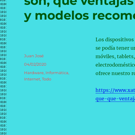
son, qué ventajas
y modelos reco
Los dispositivos
se podía tener u
Autor
Juan José
móviles, tablets,
Publicado
04/02/2020
electrodoméstico
el
Categorías
Hardware
,
Informática
,
ofrece nuestro r
Internet
,
Todo
https://www.xa
que-que-ventaj