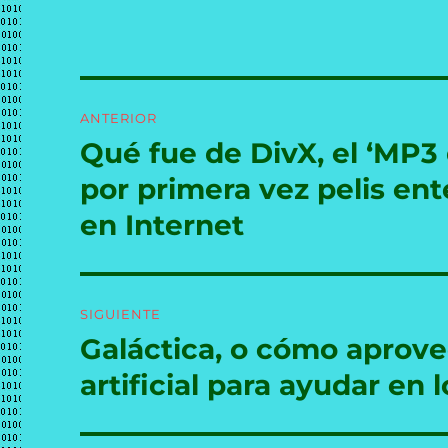
Navegación
ANTERIOR
de
Qué fue de DivX, el ‘MP3
Entrada
anterior:
entradas
por primera vez pelis ent
en Internet
SIGUIENTE
Galáctica, o cómo aprove
Entrada
siguiente:
artificial para ayudar en 