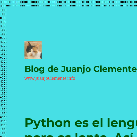
Blog de Juanjo Clement
www.JuanjoClemente.info
Python es el leng