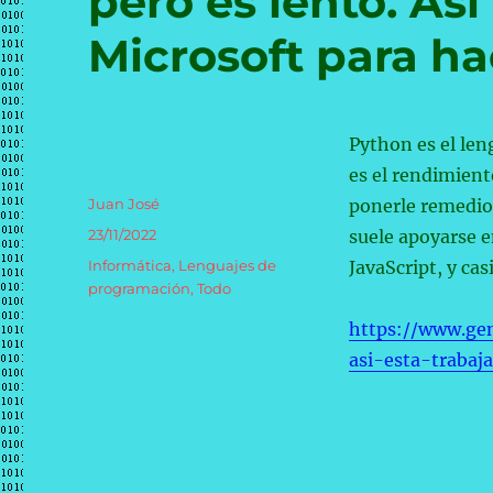
pero es lento. As
Microsoft para ha
Python es el le
es el rendimient
Autor
Juan José
ponerle remedio.
Publicado
23/11/2022
suele apoyarse e
el
Categorías
Informática
,
Lenguajes de
JavaScript, y ca
programación
,
Todo
https://www.ge
asi-esta-trabaj