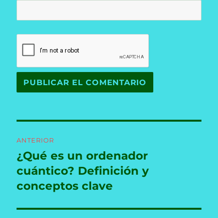
Navegación
ANTERIOR
de
¿Qué es un ordenador
Entrada
anterior:
cuántico? Definición y
entradas
conceptos clave