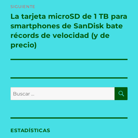
SIGUIENTE
La tarjeta microSD de 1 TB para
Entrada
siguiente:
smartphones de SanDisk bate
récords de velocidad (y de
precio)
BU
Buscar
por:
ESTADÍSTICAS