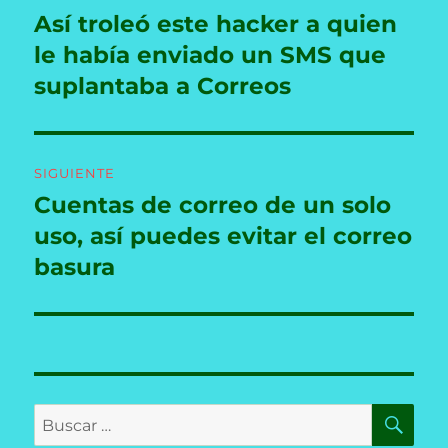
de
Así troleó este hacker a quien
Entrada
anterior:
le había enviado un SMS que
entradas
suplantaba a Correos
SIGUIENTE
Cuentas de correo de un solo
Entrada
siguiente:
uso, así puedes evitar el correo
basura
BU
Buscar
por: