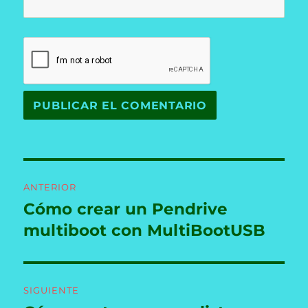
Navegación
ANTERIOR
de
Cómo crear un Pendrive
Entrada
anterior:
multiboot con MultiBootUSB
entradas
SIGUIENTE