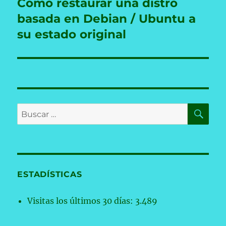
Cómo restaurar una distro
Entrada
siguiente:
basada en Debian / Ubuntu a
su estado original
BU
Buscar
por:
ESTADÍSTICAS
Visitas los últimos 30 días:
3.489