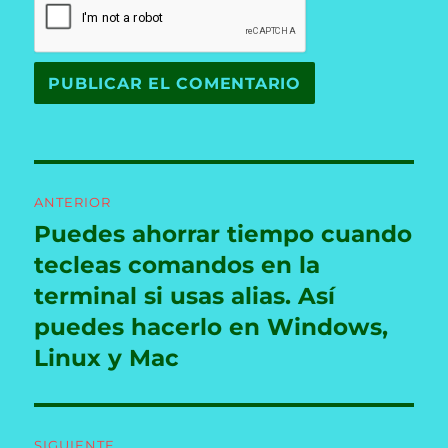
Navegación
ANTERIOR
de
Puedes ahorrar tiempo cuando
Entrada
anterior:
tecleas comandos en la
entradas
terminal si usas alias. Así
puedes hacerlo en Windows,
Linux y Mac
SIGUIENTE