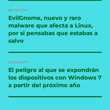
Navegación
ANTERIOR
de
EvilGnome, nuevo y raro
Entrada
anterior:
malware que afecta a Linux,
entradas
por si pensabas que estabas a
salvo
SIGUIENTE
El peligro al que se expondrán
Entrada
siguiente:
los dispositivos con Windows 7
a partir del próximo año